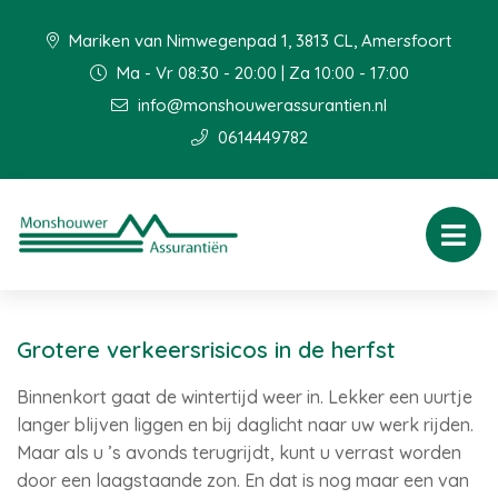
Mariken van Nimwegenpad 1, 3813 CL, Amersfoort
Ma - Vr 08:30 - 20:00 | Za 10:00 - 17:00
info@monshouwerassurantien.nl
0614449782
Grotere verkeersrisicos in de herfst
Binnenkort gaat de wintertijd weer in. Lekker een uurtje
langer blijven liggen en bij daglicht naar uw werk rijden.
Maar als u ’s avonds terugrijdt, kunt u verrast worden
door een laagstaande zon. En dat is nog maar een van