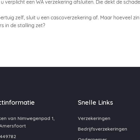
 verplicht een WA verzekering afsluiten. Die dekt de schade 
tuig zelf, sluit u een cascoverzekering af. Maar hoeveel zin
s in de stalling zet?
tinformatie
Snelle Links
ken van Nimwegenpad 1,
Verzekeringen
 Amersfoort
Bedrijfsverzekeringen
449782
Ondernemer