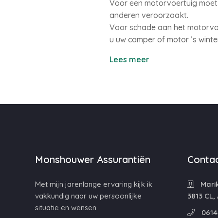
Voor een motorvoertuig moet u
anderen veroorzaakt.
Voor schade aan het motorvoer
u uw camper of motor ’s winter
Lees meer
Monshouwer Assurantiën
Contac
Met mijn jarenlange ervaring kijk ik
Mari
vakkundig naar uw persoonlijke
3813 CL,
situatie en wensen.
0614