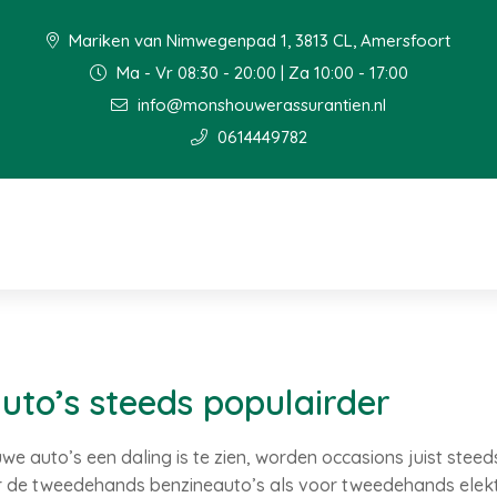
Mariken van Nimwegenpad 1, 3813 CL, Amersfoort
Ma - Vr 08:30 - 20:00 | Za 10:00 - 17:00
info@monshouwerassurantien.nl
0614449782
to’s steeds populairder
uwe auto’s een daling is te zien, worden occasions juist steed
oor de tweedehands benzineauto’s als voor tweedehands elekt