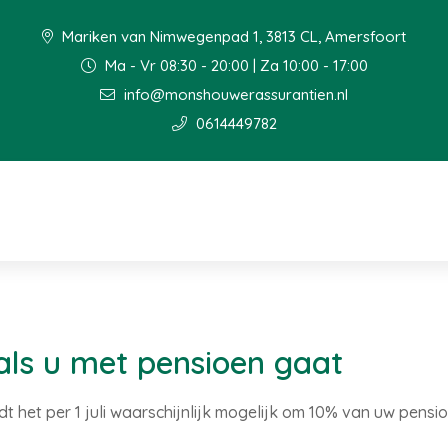
Mariken van Nimwegenpad 1, 3813 CL, Amersfoort
Ma - Vr 08:30 - 20:00 | Za 10:00 - 17:00
info@monshouwerassurantien.nl
0614449782
als u met pensioen gaat
t het per 1 juli waarschijnlijk mogelijk om 10% van uw pensi