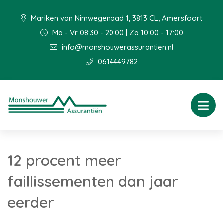
Mariken van Nimwegenpad 1, 3813 CL, Amersfoort
Ma - Vr 08:30 - 20:00 | Za 10:00 - 17:00
info@monshouwerassurantien.nl
0614449782
12 procent meer
faillissementen dan jaar
eerder