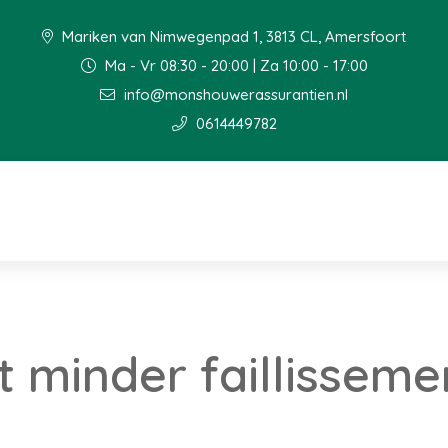
Mariken van Nimwegenpad 1, 3813 CL, Amersfoort
Ma - Vr 08:30 - 20:00 | Za 10:00 - 17:00
info@monshouwerassurantien.nl
0614449782
t minder faillisseme