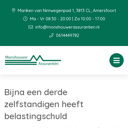
Mariken van Nimwegenpad 1, 3813 CL, Amersfoort
Ma - Vr 08:30 - 20:00 | Za 10:00 - 17:00
info@monshouwerassurantien.nl
0614449782
Bijna een derde
zelfstandigen heeft
belastingschuld