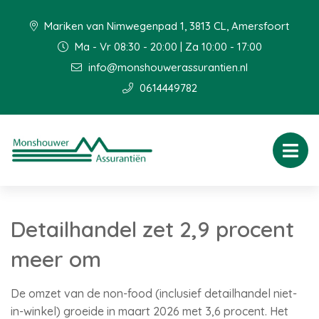
Mariken van Nimwegenpad 1, 3813 CL, Amersfoort
Ma - Vr 08:30 - 20:00 | Za 10:00 - 17:00
info@monshouwerassurantien.nl
0614449782
Detailhandel zet 2,9 procent
meer om
De omzet van de non-food (inclusief detailhandel niet-
in-winkel) groeide in maart 2026 met 3,6 procent. Het