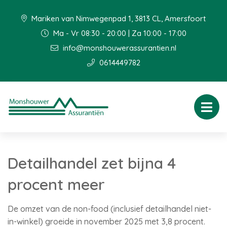
Mariken van Nimwegenpad 1, 3813 CL, Amersfoort
Ma - Vr 08:30 - 20:00 | Za 10:00 - 17:00
info@monshouwerassurantien.nl
0614449782
Detailhandel zet bijna 4
procent meer
De omzet van de non-food (inclusief detailhandel niet-
in-winkel) groeide in november 2025 met 3,8 procent.