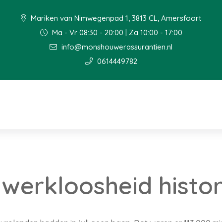
Mariken van Nimwegenpad 1, 3813 CL, Amersfoort
Ma - Vr 08:30 - 20:00 | Za 10:00 - 17:00
info@monshouwerassurantien.nl
0614449782
werkloosheid histor