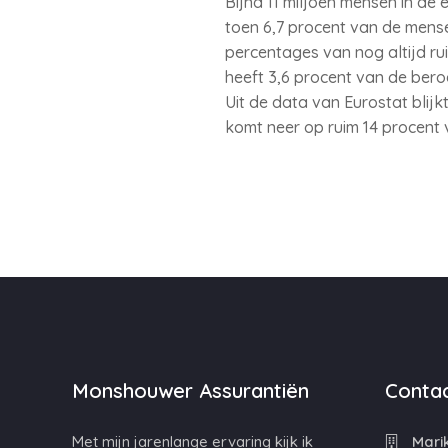
Bijna 11 miljoen mensen in de
toen 6,7 procent van de mense
percentages van nog altijd ru
heeft 3,6 procent van de ber
Uit de data van Eurostat blijkt
komt neer op ruim 14 procent 
Monshouwer Assurantiën
Contac
Met mijn jarenlange ervaring kijk ik
Mari