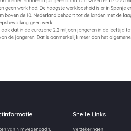
 eurolanden hadden in juli geen baan. Dat waren er 113.000 m
n geen werk had. De hoogste werkloosheid is er in Spanje e
im boven de 10. Nederland behoort tot de landen met de laag
oepsbevolking geen werk.
 ook dat in de eurozone 2,2 miljoen jongeren in de leeftijd to
van de jongeren. Dat is aanmerkelijk meer dan het algemene
tinformatie
Snelle Links
ken van Nimwegenpad 1,
Verzekeringen