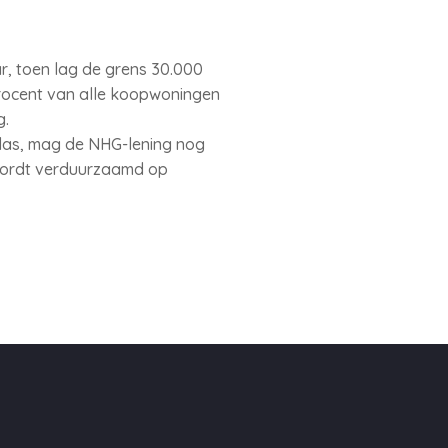
ar, toen lag de grens 30.000
rocent van alle koopwoningen
g.
las, mag de NHG-lening nog
wordt verduurzaamd op