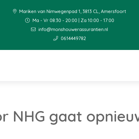
Mariken van Nimwegenpad 1, 3813 CL, Amersfoort
Ma - Vr 08:30 - 20:00 | Za 10:00 - 17:00
info@monshouwerassurantien.nl
0614449782
or NHG gaat opnieu