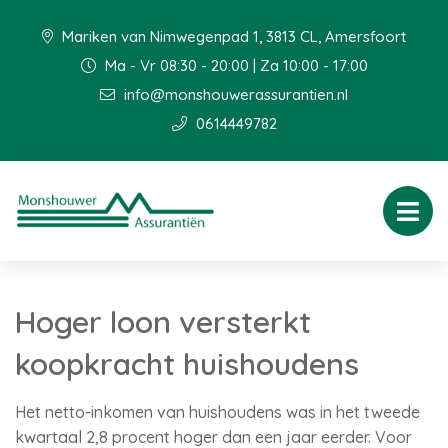
Mariken van Nimwegenpad 1, 3813 CL, Amersfoort
Ma - Vr 08:30 - 20:00 | Za 10:00 - 17:00
info@monshouwerassurantien.nl
0614449782
Hoger loon versterkt
koopkracht huishoudens
Het netto-inkomen van huishoudens was in het tweede
kwartaal 2,8 procent hoger dan een jaar eerder. Voor