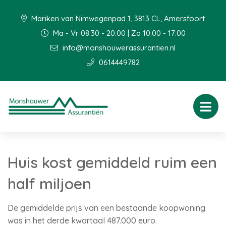
Mariken van Nimwegenpad 1, 3813 CL, Amersfoort
Ma - Vr 08:30 - 20:00 | Za 10:00 - 17:00
info@monshouwerassurantien.nl
0614449782
Huis kost gemiddeld ruim een
half miljoen
De gemiddelde prijs van een bestaande koopwoning
was in het derde kwartaal 487.000 euro.