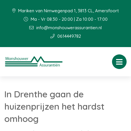
Mariken van Nimwegenpad 1, 3813 CL, Amersfoort
Ma - Vr 08:30 - 20:00 | Za 10:00 - 17:00
info@monshouwerassurantien.nl
0614449782
In Drenthe gaan de
huizenprijzen het hardst
omhoog