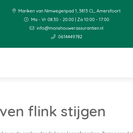
Mariken van Nimwegenpad 1, 3813 CL, Amersfoort
Ma - Vr 08:30 - 20:00 | Za 10:00 - 17:00
info@monshouwerassurantien.nl
0614449782
ven flink stijgen