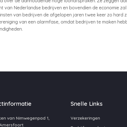
d over de aanhoudende hoge loonafspraken. Ze zeggen dat d
ht van Nederlandse bedrijven en bovendien de economie zal 
insten van bedrijven de afgelopen jaren twee keer zo hard zi
reniging van een alarmfase, omdat bedrijven te maken heb
ndigheden.
tinformatie
Snelle Links
ken van Nimwegenpad 1,
Verzekeringen
 Amersfoort