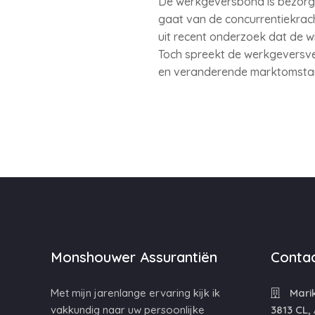
De werkgeversbond is bezorg
gaat van de concurrentiekrac
uit recent onderzoek dat de w
Toch spreekt de werkgeversve
en veranderende marktomsta
Monshouwer Assurantiën
Contac
Met mijn jarenlange ervaring kijk ik
Mari
vakkundig naar uw persoonlijke
3813 CL,