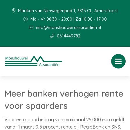
Mariken van Nimwegenpad 1, 3813 CL, Amersfoort
Ma - Vr 08:30 - 20:00 | Za 10:00 - 17:00
info@monshouwerassurantien.nl
0614449782
Meer banken verhogen rente
voor spaarders
Voor een spaarbedrag van maximaal 25.000 euro geldt
vanaf 1 maart 0,5 procent rente bij RegioBank en SNS.