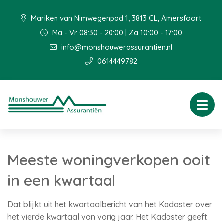
Mariken van Nimwegenpad 1, 3813 CL, Amersfoort
Ma - Vr 08:30 - 20:00 | Za 10:00 - 17:00
info@monshouwerassurantien.nl
0614449782
Meeste woningverkopen ooit
in een kwartaal
Dat blijkt uit het kwartaalbericht van het Kadaster over
het vierde kwartaal van vorig jaar. Het Kadaster geeft