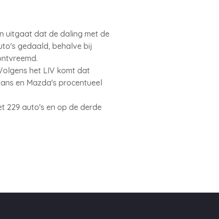
van uitgaat dat de daling met de
uto's gedaald, behalve bij
 ontvreemd.
 Volgens het LIV komt dat
ssans en Mazda's procentueel
et 229 auto's en op de derde