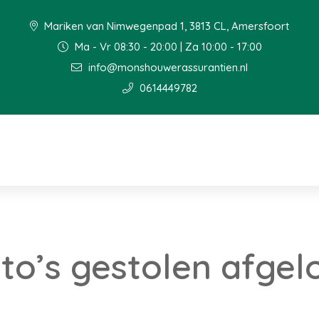
Mariken van Nimwegenpad 1, 3813 CL, Amersfoort
Ma - Vr 08:30 - 20:00 | Za 10:00 - 17:00
info@monshouwerassurantien.nl
0614449782
to’s gestolen afgel