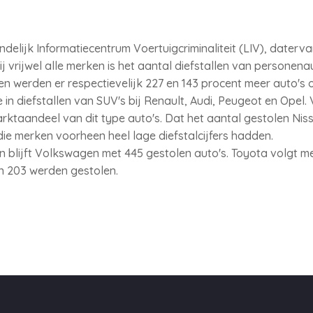
Landelijk Informatiecentrum Voertuigcriminaliteit (LIV), dater
ij vrijwel alle merken is het aantal diefstallen van personena
en werden er respectievelijk 227 en 143 procent meer auto's
in diefstallen van SUV's bij Renault, Audi, Peugeot en Opel.
rktaandeel van dit type auto's. Dat het aantal gestolen Ni
die merken voorheen heel lage diefstalcijfers hadden.
en blijft Volkswagen met 445 gestolen auto's. Toyota volgt m
n 203 werden gestolen.