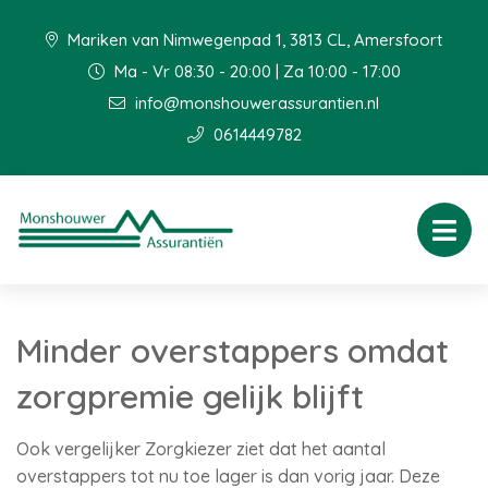
Mariken van Nimwegenpad 1, 3813 CL, Amersfoort
Ma - Vr 08:30 - 20:00 | Za 10:00 - 17:00
info@monshouwerassurantien.nl
0614449782
Minder overstappers omdat
zorgpremie gelijk blijft
Ook vergelijker Zorgkiezer ziet dat het aantal
overstappers tot nu toe lager is dan vorig jaar. Deze