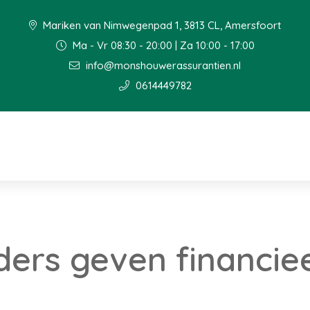
Mariken van Nimwegenpad 1, 3813 CL, Amersfoort
Ma - Vr 08:30 - 20:00 | Za 10:00 - 17:00
info@monshouwerassurantien.nl
0614449782
ers geven financiee