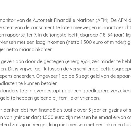
monitor van de Autoriteit Financiële Markten (AFM). De AFM 
stem van de consument te laten meewegen in haar toezicht
 rapportcijfer 7. In de jongste leeftijdsgroep (18-34 jaar) ligt
 Mensen met een laag inkomen (netto 1.500 euro of minder) 
ger netto maandinkomen.
 geven aan door de gestegen (energie)prijzen minder te he
. Dit is vrijwel gelijk tussen de verschillende leeftijdsgroe
gepensioneerden. Ongeveer 1 op de 5 zegt geld van de spaar-
lasten te kunnen betalen.
landers te zijn overgestapt naar een goedkopere verzekeri
geld te hebben geleend bij familie of vrienden.
 denken dat hun financiële situatie over 5 jaar enigszins of s
 van (minder dan) 1.500 euro zijn mensen helemaal ervan ov
beterd zal zijn in vergelijking met mensen met een inkomen tu