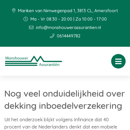
Mariken van Nimwegenpad 1, 3813 CL, Amersfoort
Ma - Vr 08:30 - 20:00 | Za 10:00 - 17:00
info@monshouwerassurantien.nl
0614449782
Nog veel onduidelijkheid over
dekking inboedelverzekering
Uit het onderzoek blijkt volgens Infinance dat 40
procent van de Nederlanders denkt dat een mobiele