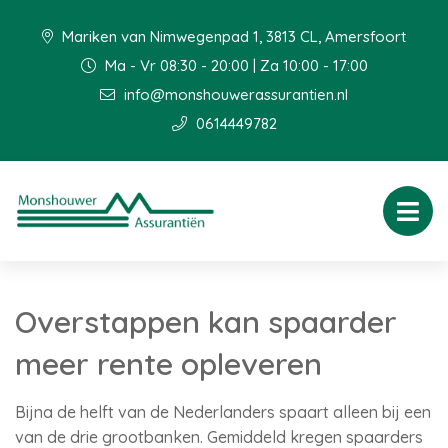
Mariken van Nimwegenpad 1, 3813 CL, Amersfoort
Ma - Vr 08:30 - 20:00 | Za 10:00 - 17:00
info@monshouwerassurantien.nl
0614449782
Overstappen kan spaarder
meer rente opleveren
Bijna de helft van de Nederlanders spaart alleen bij een
van de drie grootbanken. Gemiddeld kregen spaarders