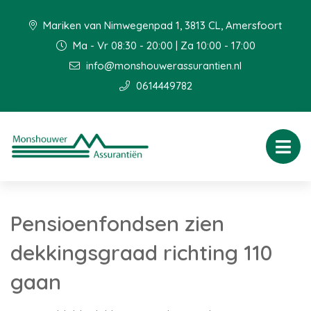
Mariken van Nimwegenpad 1, 3813 CL, Amersfoort
Ma - Vr 08:30 - 20:00 | Za 10:00 - 17:00
info@monshouwerassurantien.nl
0614449782
Pensioenfondsen zien
dekkingsgraad richting 110
gaan