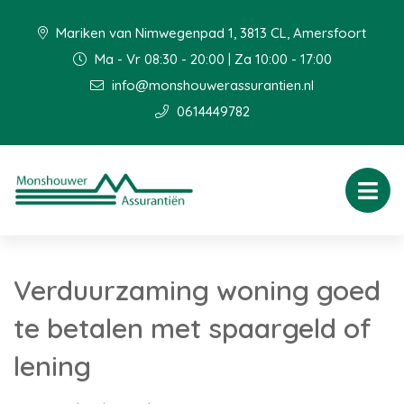
Mariken van Nimwegenpad 1, 3813 CL, Amersfoort
Ma - Vr 08:30 - 20:00 | Za 10:00 - 17:00
info@monshouwerassurantien.nl
0614449782
Verduurzaming woning goed
te betalen met spaargeld of
lening