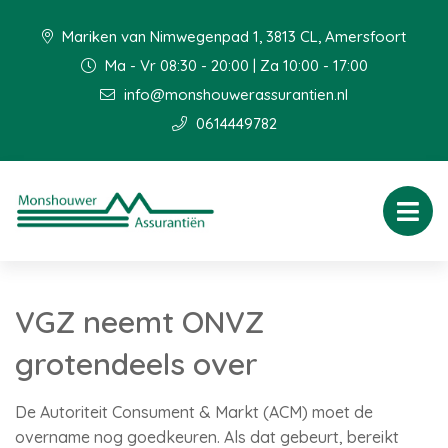
Mariken van Nimwegenpad 1, 3813 CL, Amersfoort
Ma - Vr 08:30 - 20:00 | Za 10:00 - 17:00
info@monshouwerassurantien.nl
0614449782
VGZ neemt ONVZ
grotendeels over
De Autoriteit Consument & Markt (ACM) moet de
overname nog goedkeuren. Als dat gebeurt, bereikt