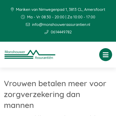
Mariken van Nimwegenpad 1, 3813 CL, Amersfoort
Ma - Vr 08:30 - 20:00 | Za 10:00 - 17:00
info@monshouwerassurantien.nl
0614449782
Vrouwen betalen meer voor
zorgverzekering dan
mannen