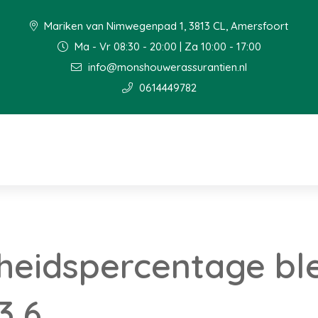
Mariken van Nimwegenpad 1, 3813 CL, Amersfoort
Ma - Vr 08:30 - 20:00 | Za 10:00 - 17:00
info@monshouwerassurantien.nl
0614449782
eidspercentage ble
3,6