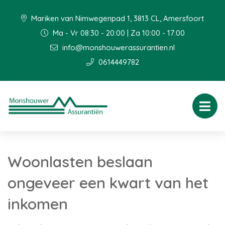
Mariken van Nimwegenpad 1, 3813 CL, Amersfoort
Ma - Vr 08:30 - 20:00 | Za 10:00 - 17:00
info@monshouwerassurantien.nl
0614449782
Woonlasten beslaan
ongeveer een kwart van het
inkomen