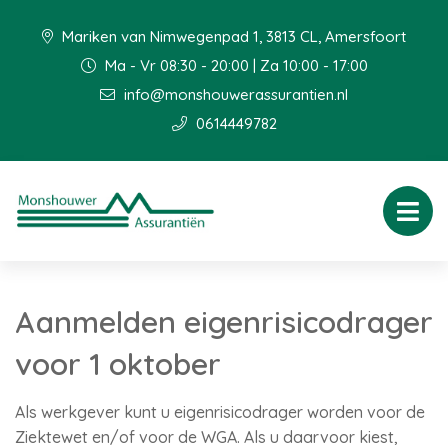
Mariken van Nimwegenpad 1, 3813 CL, Amersfoort
Ma - Vr 08:30 - 20:00 | Za 10:00 - 17:00
info@monshouwerassurantien.nl
0614449782
Aanmelden eigenrisicodrager
voor 1 oktober
Als werkgever kunt u eigenrisicodrager worden voor de
Ziektewet en/of voor de WGA. Als u daarvoor kiest,