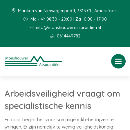
Mariken van Nimwegenpad 1, 3813 CL, Amersfoort
Ma - Vr 08:30 - 20:00 | Za 10:00 - 17:00
info@monshouwerassurantien.nl
0614449782
Arbeidsveiligheid vraagt om
specialistische kennis
En daar begint het voor sommige mkb-bedrijven te
wringen. Er zijn namelijk te weinig veiligheidskundig