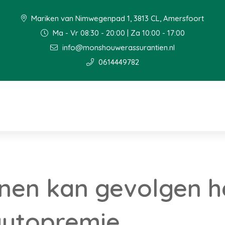
Mariken van Nimwegenpad 1, 3813 CL, Amersfoort
Ma - Vr 08:30 - 20:00 | Za 10:00 - 17:00
info@monshouwerassurantien.nl
0614449782
enen kan gevolgen 
autopremie