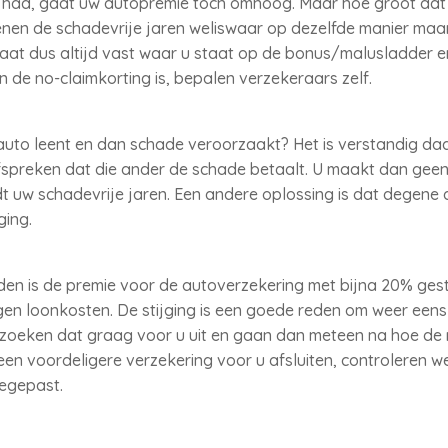
 had, gaat uw autopremie toch omhoog. Maar hoe groot dat p
kenen de schadevrije jaren weliswaar op dezelfde manier ma
taat dus altijd vast waar u staat op de bonus/malusladder e
 de no-claimkorting is, bepalen verzekeraars zelf.
auto leent en dan schade veroorzaakt? Het is verstandig da
fspreken dat die ander de schade betaalt. U maakt dan geen
t uw schadevrije jaren. Een andere oplossing is dat degene d
ging.
den is de premie voor de autoverzekering met bijna 20% ge
en loonkosten. De stijging is een goede reden om weer eens
j zoeken dat graag voor u uit en gaan dan meteen na hoe d
 een voordeligere verzekering voor u afsluiten, controleren w
oegepast.