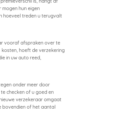
remieverschil is, hangt af
ar mogen hun eigen
n hoeveel treden u terugvalt
ar vooraf afspraken over te
 kosten, hoeft de verzekering
ie in uw auto reed,
stegen onder meer door
 te checken of u goed en
e nieuwe verzekeraar omgaat
e bovendien of het aantal