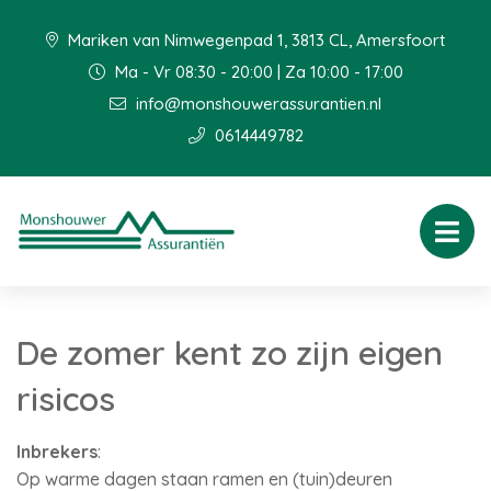
Mariken van Nimwegenpad 1, 3813 CL, Amersfoort
Ma - Vr 08:30 - 20:00 | Za 10:00 - 17:00
info@monshouwerassurantien.nl
0614449782
De zomer kent zo zijn eigen
risicos
Inbrekers
:
Op warme dagen staan ramen en (tuin)deuren