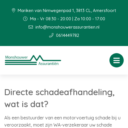
Mariken van Nimwegenpad 1, 3813 CL, Amersfoort
Ma - Vr 08:30 - 20:00 | Za 10:00 - 17:00
info@monshouwerassurantien.nl
0614449782
Directe schadeafhandeling,
wat is dat?
Als een bestuurder van een motorvoertuig schade bij u
veroorzaakt, moet zijn WA-verzekeraar uw schade