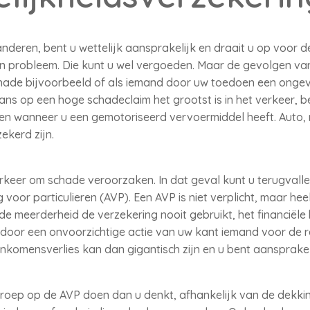
anderen, bent u wettelijk aansprakelijk en draait u op voor 
en probleem. Die kunt u wel vergoeden. Maar de gevolgen van
 schade bijvoorbeeld of als iemand door uw toedoen een ongev
s op een hoge schadeclaim het grootst is in het verkeer, ben
ren wanneer u een gemotoriseerd vervoermiddel heeft. Auto,
ekerd zijn.
rkeer om schade veroorzaken. In dat geval kunt u terugvall
voor particulieren (AVP). Een AVP is niet verplicht, maar he
 de meerderheid de verzekering nooit gebruikt, het financiël
 door een onvoorzichtige actie van uw kant iemand voor de re
inkomensverlies kan dan gigantisch zijn en u bent aansprakel
roep op de AVP doen dan u denkt, afhankelijk van de dekkin