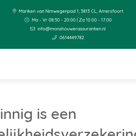
Mariken van Nimwegenpad 1, 3813 CL, Amersfoort
Ma - Vr 08:30 - 20:00 | Za 10:00 - 17:00
info@monshouwerassurantien.nl
0614449782
innig is een
lijkheidsverzekerin