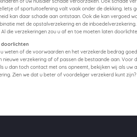
kinderen of uw huisdier schade veroorzaken. Ook schade ver
elletje of sportuitoefening valt vaak onder de dekking. Iets 
heid kan daar schade aan ontstaan. Ook die kan vergoed w
binatie met de opstalverzekering en de inboedelverzekering
 die verzekeringen zou u af en toe moeten laten doorlichte
doorlichten
t u weten of de voorwaarden en het verzekerde bedrag goed 
en nieuwe verzekering af of passen de bestaande aan. Voor de
. Als u dan toch contact met ons opneemt, bekijken wij als uw
ring. Zien we dat u beter of voordeliger verzekerd kunt zij