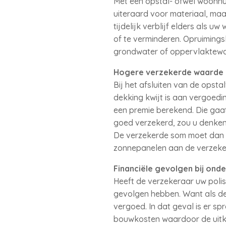
Met een opstal- ofwel woonhui
uiteraard voor materiaal, maa
tijdelijk verblijf elders al
of te verminderen. Opruimings
grondwater of oppervlaktewate
Hogere verzekerde waarde 
Bij het afsluiten van de opst
dekking kwijt is aan vergoed
een premie berekend. Die gaat
goed verzekerd, zou u denken.
De verzekerde som moet dan 
zonnepanelen aan de verzeke
Financiële gevolgen bij ond
Heeft de verzekeraar uw polis
gevolgen hebben. Want als de 
vergoed. In dat geval is er s
bouwkosten waardoor de uitke