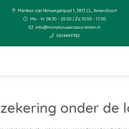
Mariken van Nimwegenpad 1, 3813 CL, Amersfoort
Ma - Vr 08:30 - 20:00 | Za 10:00 - 17:00
info@monshouwerassurantien.nl
0614449782
zekering onder de 