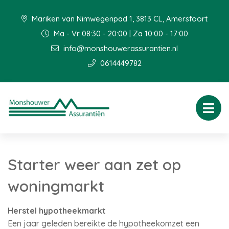
Mariken van Nimwegenpad 1, 3813 CL, Amersfoort
Ma - Vr 08:30 - 20:00 | Za 10:00 - 17:00
info@monshouwerassurantien.nl
0614449782
Starter weer aan zet op
woningmarkt
Herstel hypotheekmarkt
Een jaar geleden bereikte de hypotheekomzet een