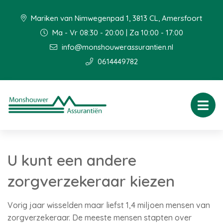
Mariken van Nimwegenpad 1, 3813 CL, Amersfoort
Ma - Vr 08:30 - 20:00 | Za 10:00 - 17:00
info@monshouwerassurantien.nl
0614449782
U kunt een andere
zorgverzekeraar kiezen
Vorig jaar wisselden maar liefst 1,4 miljoen mensen van
zorgverzekeraar. De meeste mensen stapten over