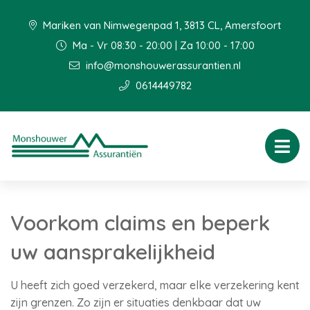
Mariken van Nimwegenpad 1, 3813 CL, Amersfoort
Ma - Vr 08:30 - 20:00 | Za 10:00 - 17:00
info@monshouwerassurantien.nl
0614449782
Voorkom claims en beperk
uw aansprakelijkheid
U heeft zich goed verzekerd, maar elke verzekering kent
zijn grenzen. Zo zijn er situaties denkbaar dat uw