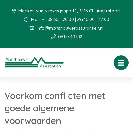
Mariken van Nimwegenpad 1, 3813 CL, Amersfoort
Ma - Vr 08:30 - 20:00 | Za 10:00 - 17:00
info@monshouwerassurantien.nl
0614449782
Voorkom conflicten met
goede algemene
voorwaarden