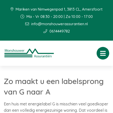
Mariken van Nimwegenpad 1, 3813 CL, Amersfoort
Ma - Vr 08:30 - 20:00 | Za 10:00 - 17:00
info@monshouwerassurantien.nl
0614449782
Zo maakt u een labelsprong
van G naar A
Een huis met energielabel G is misschien veel goedkoper
dan een volledig energiezuinige woning. Dat voordeel is