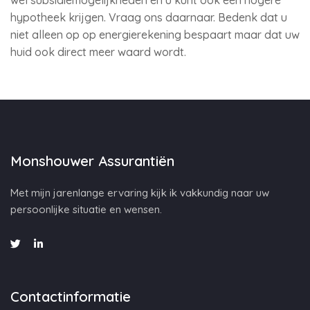
wel subsidiemogelijkheden en u kunt ook een hogere
hypotheek krijgen. Vraag ons daarnaar. Bedenk dat u
niet alleen op op energierekening bespaart maar dat uw
huid ook direct meer waard wordt.
Monshouwer Assurantiën
Met mijn jarenlange ervaring kijk ik vakkundig naar uw
persoonlijke situatie en wensen.
Contactinformatie