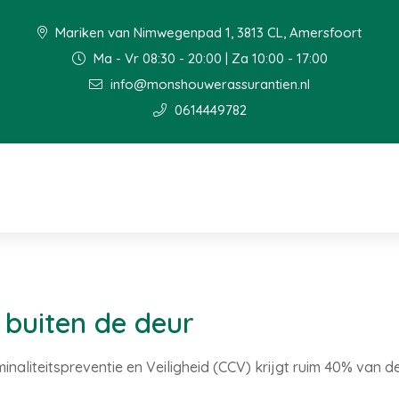
Mariken van Nimwegenpad 1, 3813 CL, Amersfoort
Ma - Vr 08:30 - 20:00 | Za 10:00 - 17:00
info@monshouwerassurantien.nl
0614449782
 buiten de deur
inaliteitspreventie en Veiligheid (CCV) krijgt ruim 40% van